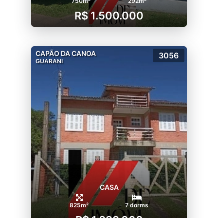
750m²
292m²
R$ 1.500.000
CAPÃO DA CANOA
3056
GUARANI
CASA
825m²
7 dorms