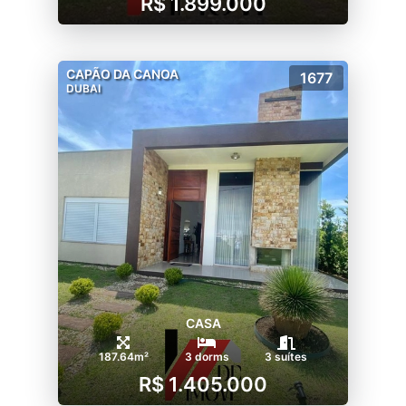
R$ 1.899.000
CAPÃO DA CANOA
1677
DUBAI
CASA
187.64m²
3 dorms
3 suítes
R$ 1.405.000