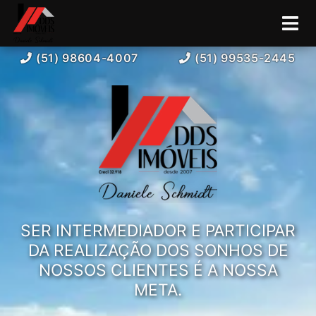
(51) 98604-4007
(51) 99535-2445
SER INTERMEDIADOR E PARTICIPAR
DA REALIZAÇÃO DOS SONHOS DE
NOSSOS CLIENTES É A NOSSA
META.