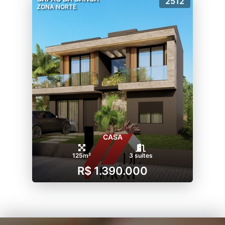
2512
ZONA NORTE
CASA
125m²
3 suítes
R$ 1.390.000