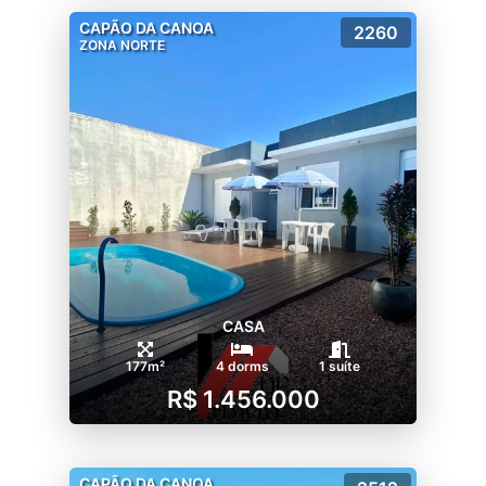
CAPÃO DA CANOA
2260
ZONA NORTE
CASA
177m²
4 dorms
1 suíte
R$ 1.456.000
CAPÃO DA CANOA