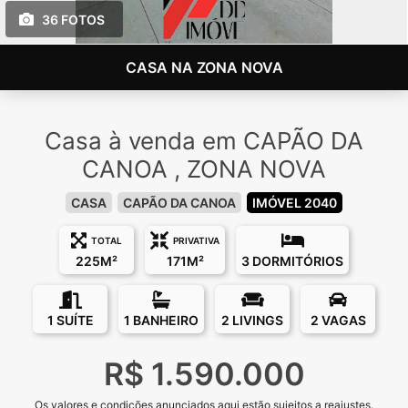
36 FOTOS
CASA NA ZONA NOVA
Casa à venda em CAPÃO DA
CANOA , ZONA NOVA
CASA
CAPÃO DA CANOA
IMÓVEL 2040
TOTAL
PRIVATIVA
225M²
171M²
3 DORMITÓRIOS
1 SUÍTE
1 BANHEIRO
2 LIVINGS
2 VAGAS
R$ 1.590.000
Os valores e condições anunciados aqui estão sujeitos a reajustes.