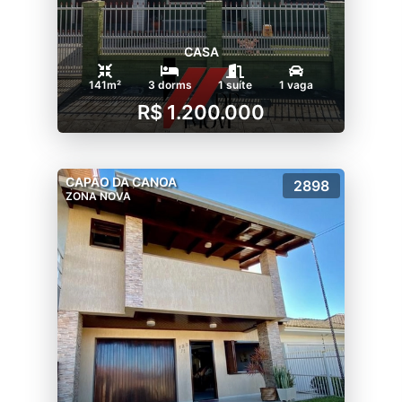
CASA
141m²
3 dorms
1 suíte
1 vaga
R$ 1.200.000
CAPÃO DA CANOA
2898
ZONA NOVA