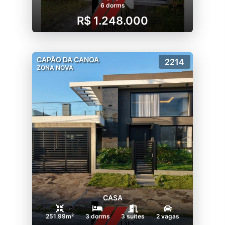
6 dorms
R$ 1.248.000
CAPÃO DA CANOA
2214
ZONA NOVA
CASA
251.99m²
3 dorms
3 suítes
2 vagas