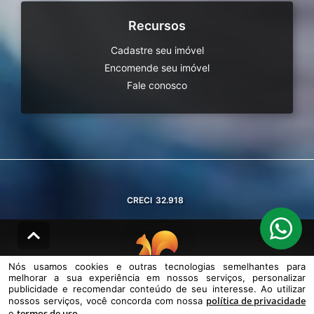
Recursos
Cadastre seu imóvel
Encomende seu imóvel
Fale conosco
CRECI
32.918
Nós usamos cookies e outras tecnologias semelhantes para
melhorar a sua experiência em nossos serviços, personalizar
© DESENVOLVIDO PELA
AGIL.NET
publicidade e recomendar conteúdo de seu interesse. Ao utilizar
política de privacidade
nossos serviços, você concorda com nossa
Nós usamos cookies e outras tecnologias semelhantes para melhorar a
termos de uso
sua experiência em nossos serviços, personalizar publicidade e
e
.