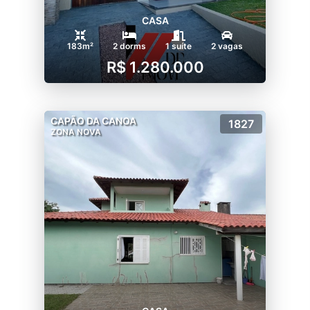
CASA
183m²
2 dorms
1 suíte
2 vagas
R$ 1.280.000
CAPÃO DA CANOA
1827
ZONA NOVA