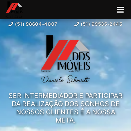
(51) 98604-4007
(51) 99535-2445
SER INTERMEDIADOR E PARTICIPAR
DA REALIZAÇÃO DOS SONHOS DE
NOSSOS CLIENTES É A NOSSA
META.