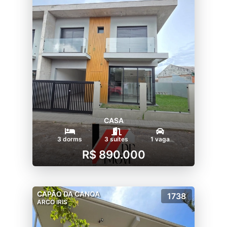
CASA
3 dorms
3 suítes
1 vaga
R$ 890.000
CAPÃO DA CANOA
1738
ARCO IRIS