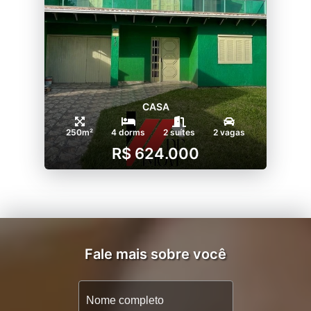
CASA
250m²
4 dorms
2 suítes
2 vagas
R$ 624.000
Fale mais sobre você