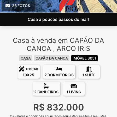
23 FOTOS
Casa a poucos passos do mar!
Casa à venda em CAPÃO DA
CANOA , ARCO IRIS
CASA
CAPÃO DA CANOA
IMÓVEL 3051
TERRENO
10X25
2 DORMITÓRIOS
1 SUÍTE
2 BANHEIROS
1 LIVING
R$ 832.000
Os valores e condições anunciados aqui estão sujeitos a reajustes.