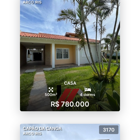
ARCO IRIS
CASA
500m²
4 dorms
R$ 780.000
CAPÃO DA CANOA
3170
ARCO IRIS