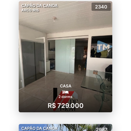
CAPÃO DA CANOA
2340
ARCO IRIS
CASA
2 dorms
R$ 729.000
CAPÃO DA CANOA
2987