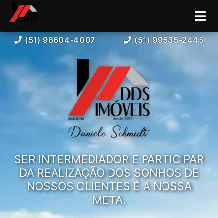
(51) 98604-4007
(51) 99535-2445
SER INTERMEDIADOR E PARTICIPAR
DA REALIZAÇÃO DOS SONHOS DE
NOSSOS CLIENTES É A NOSSA
META.