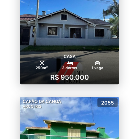
CASA
250m²
3 dorms
1 vaga
R$ 950.000
CAPÃO DA CANOA
2055
ARCO IRIS