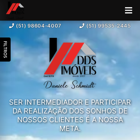
(51) 98604-4007
(51) 99535-2445
FILTROS
SER INTERMEDIADOR E PARTICIPAR
DA REALIZAÇÃO DOS SONHOS DE
NOSSOS CLIENTES É A NOSSA
META.