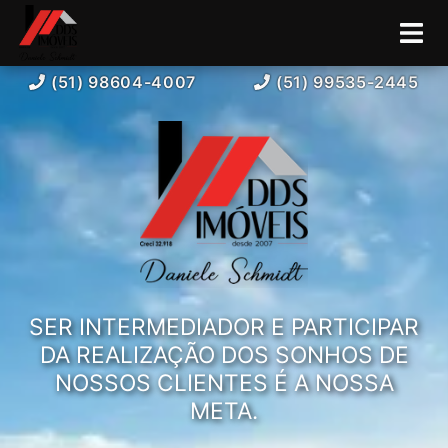
(51) 98604-4007
(51) 99535-2445
SER INTERMEDIADOR E PARTICIPAR
DA REALIZAÇÃO DOS SONHOS DE
NOSSOS CLIENTES É A NOSSA
META.