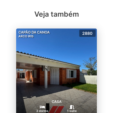
Veja também
CAPÃO DA CANOA
2880
ARCO IRIS
CASA
2 dorms
1 suíte