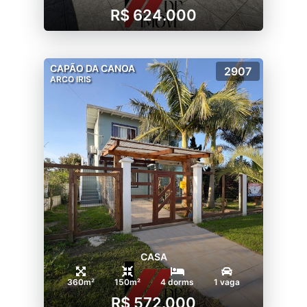
R$ 624.000
CAPÃO DA CANOA
2907
ARCO IRIS
CASA
360m²
150m²
4 dorms
1 vaga
R$ 572.000