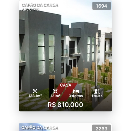
CAPÃO DA CANOA
1694
ARCO IRIS
CASA
138.1m²
121m²
3 dorms
1 suíte
R$ 810.000
CAPÃO DA CANOA
2263