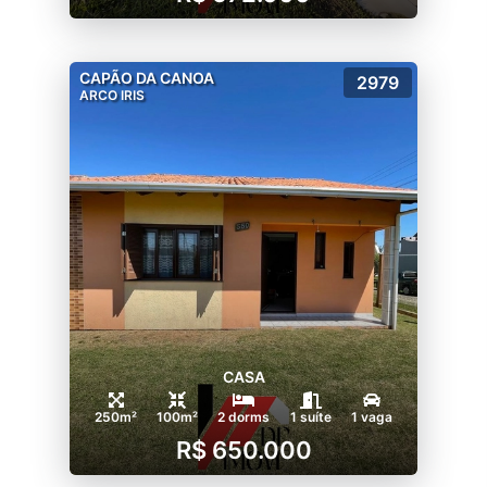
CAPÃO DA CANOA
2979
ARCO IRIS
CASA
250m²
100m²
2 dorms
1 suíte
1 vaga
R$ 650.000