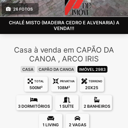
26 FOTOS
CHALÉ MISTO (MADEIRA CEDRO E ALVENARIA) A
VENDA!!!
Casa à venda em CAPÃO DA
CANOA , ARCO IRIS
CASA
CAPÃO DA CANOA
IMÓVEL 2983
TOTAL
PRIVATIVA
TERRENO
500M²
108M²
20X25
3 DORMITÓRIOS
1 SUÍTE
2 BANHEIROS
1 LIVING
2 VAGAS