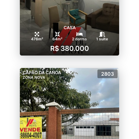
CASA
476m²
64m²
2 dorms
1 suíte
R$ 380.000
CAPÃO DA CANOA
2803
ZONA NOVA