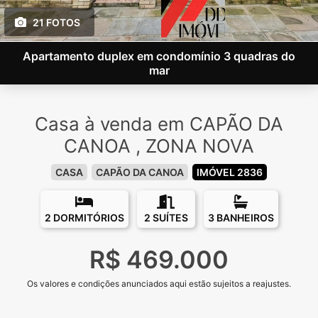
21 FOTOS
Apartamento duplex em condomínio 3 quadras do
mar
Casa à venda em CAPÃO DA
CANOA , ZONA NOVA
CASA
CAPÃO DA CANOA
IMÓVEL 2836
2 DORMITÓRIOS
2 SUÍTES
3 BANHEIROS
R$ 469.000
Os valores e condições anunciados aqui estão sujeitos a reajustes.