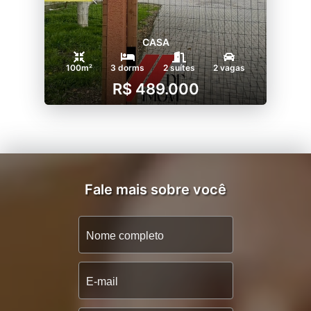
CASA
100m²
3 dorms
2 suítes
2 vagas
R$ 489.000
Fale mais sobre você