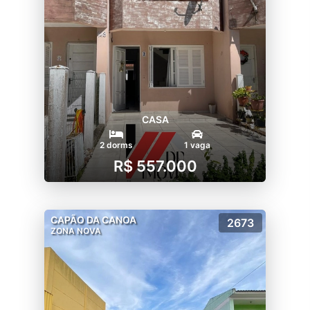
CASA
2 dorms
1 vaga
R$ 557.000
CAPÃO DA CANOA
2673
ZONA NOVA