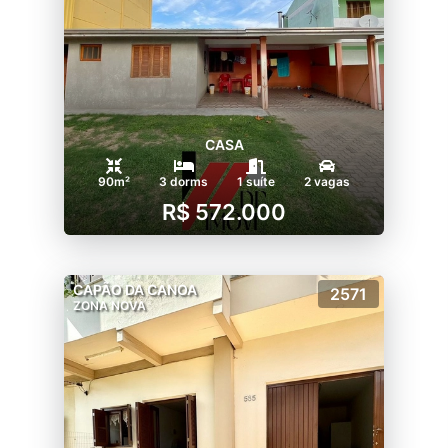
CASA
90m²
3 dorms
1 suíte
2 vagas
R$ 572.000
CAPÃO DA CANOA
2571
ZONA NOVA