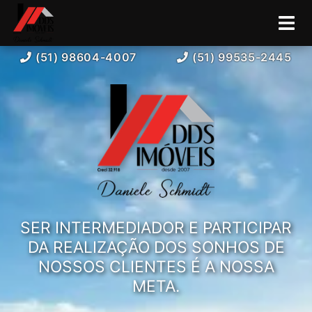
(51) 98604-4007
(51) 99535-2445
SER INTERMEDIADOR E PARTICIPAR
DA REALIZAÇÃO DOS SONHOS DE
NOSSOS CLIENTES É A NOSSA
META.