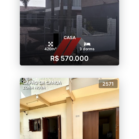
CASA
420m²
3 dorms
R$ 570.000
CAPÃO DA CANOA
2571
ZONA NOVA