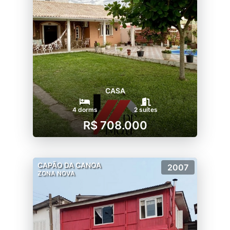
CASA
4 dorms
2 suítes
R$ 708.000
CAPÃO DA CANOA
2007
ZONA NOVA