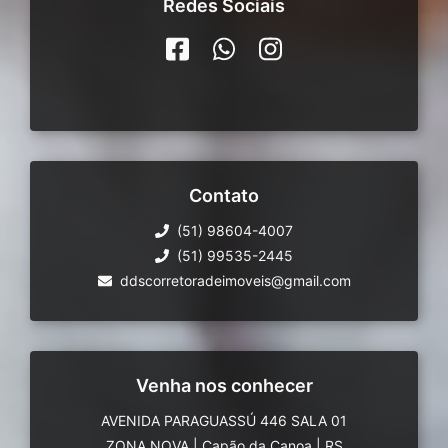
Redes Sociais
Contato
(51) 98604-4007
(51) 99535-2445
ddscorretoradeimoveis@gmail.com
Venha nos conhecer
AVENIDA PARAGUASSÚ 446 SALA 01
ZONA NOVA
|
Capão da Canoa
|
RS