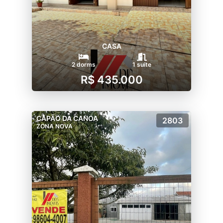
CASA
2 dorms
1 suíte
R$ 435.000
CAPÃO DA CANOA
2803
ZONA NOVA