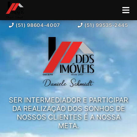
(51) 98604-4007
(51) 99535-2445
SER INTERMEDIADOR E PARTICIPAR
DA REALIZAÇÃO DOS SONHOS DE
NOSSOS CLIENTES É A NOSSA
META.