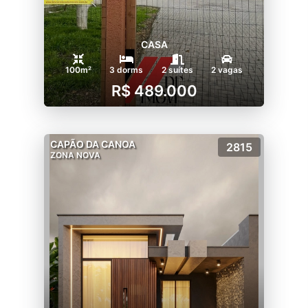
CASA
100m²
3 dorms
2 suítes
2 vagas
R$ 489.000
CAPÃO DA CANOA
2815
ZONA NOVA