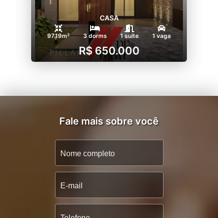
CASA
97.19m²
3 dorms
1 suíte
1 vaga
R$ 650.000
Fale mais sobre você