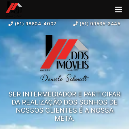
(51) 98604-4007
(51) 99535-2445
SER INTERMEDIADOR E PARTICIPAR
DA REALIZAÇÃO DOS SONHOS DE
NOSSOS CLIENTES É A NOSSA
META.