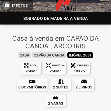
17 FOTOS
SOBRADO DE MADEIRA A VENDA
Casa à venda em CAPÃO DA
CANOA , ARCO IRIS
CASA
CAPÃO DA CANOA
IMÓVEL 2631
TOTAL
PRIVATIVA
TERRENO
250M²
250M²
10X25
6 DORMITÓRIOS
2 SUÍTES
2 LIVINGS
2 VAGAS