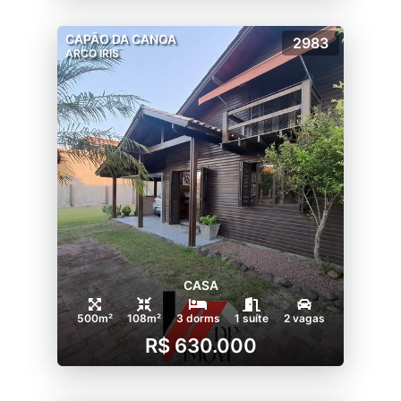
CAPÃO DA CANOA
2983
ARCO IRIS
CASA
500m²
108m²
3 dorms
1 suíte
2 vagas
R$ 630.000