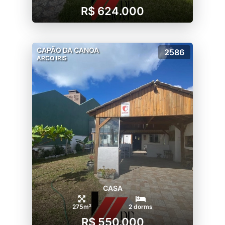
R$ 624.000
CAPÃO DA CANOA
2586
ARCO IRIS
CASA
275m²
2 dorms
R$ 550.000