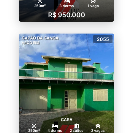
250m²
3 dorms
1 vaga
R$ 950.000
CAPÃO DA CANOA
2055
ARCO IRIS
CASA
250m²
4 dorms
2 suítes
2 vagas