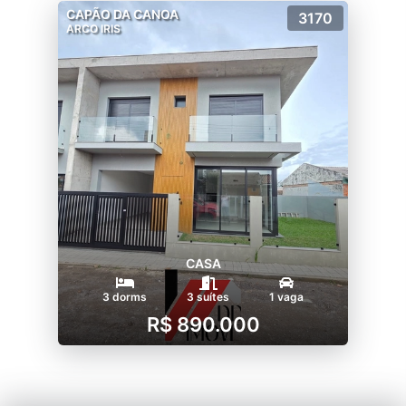
CAPÃO DA CANOA
3170
ARCO IRIS
CASA
3 dorms
3 suítes
1 vaga
R$ 890.000