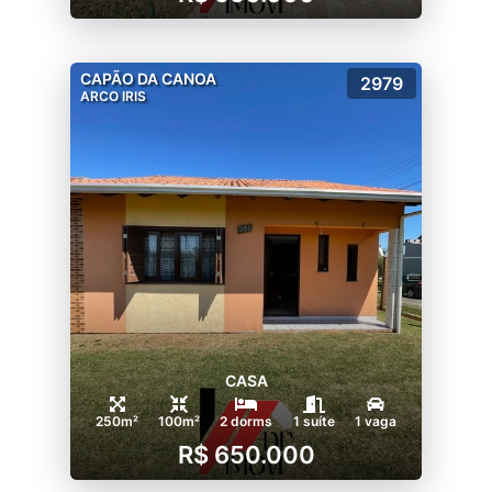
CAPÃO DA CANOA
2979
ARCO IRIS
CASA
250m²
100m²
2 dorms
1 suíte
1 vaga
R$ 650.000