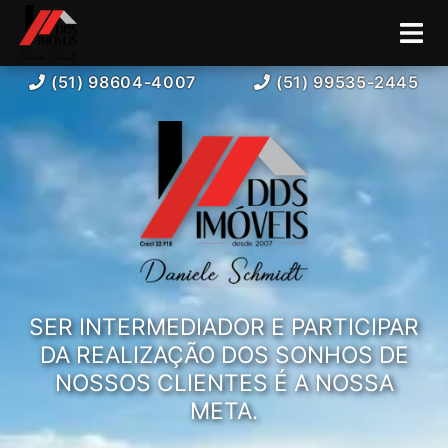
(51) 98604-4007
(51) 99535-2445
SER INTERMEDIADOR E PARTICIPAR
DA REALIZAÇÃO DOS SONHOS DE
NOSSOS CLIENTES É A NOSSA
META.