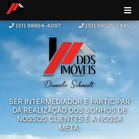
(51) 98604-4007
(51) 99535-2445
SER INTERMEDIADOR E PARTICIPAR
DA REALIZAÇÃO DOS SONHOS DE
NOSSOS CLIENTES É A NOSSA
META.