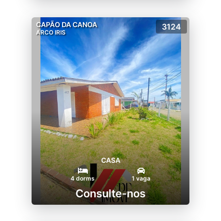
CAPÃO DA CANOA
3124
ARCO IRIS
CASA
4 dorms
1 vaga
Consulte-nos