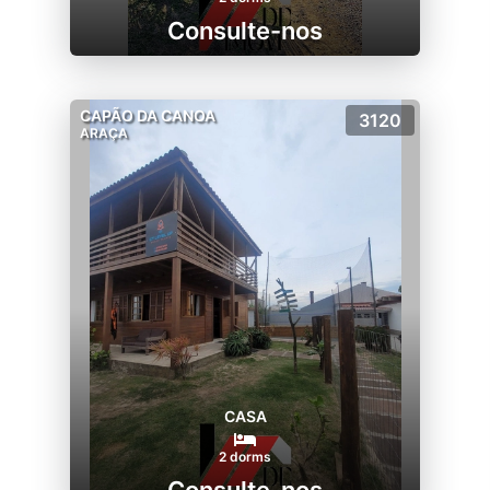
Consulte-nos
CAPÃO DA CANOA
3120
ARAÇA
CASA
2 dorms
Consulte-nos