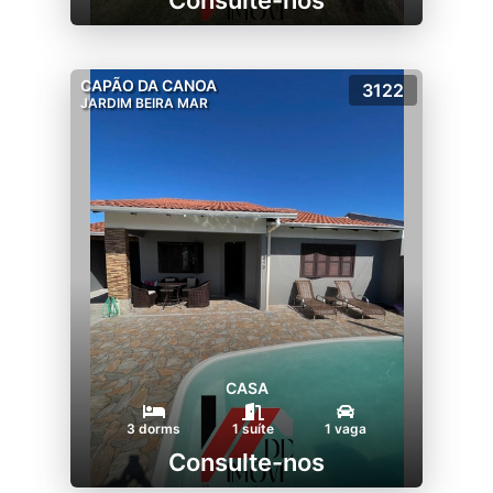
CAPÃO DA CANOA
3122
JARDIM BEIRA MAR
CASA
3 dorms
1 suíte
1 vaga
Consulte-nos