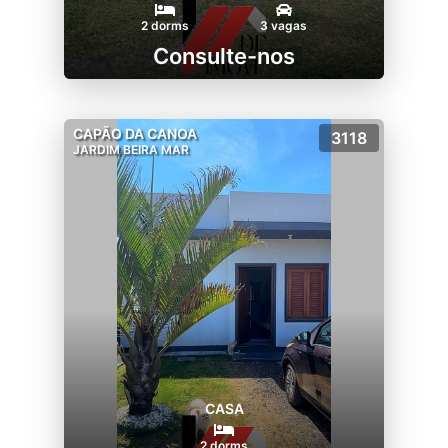
2 dorms
3 vagas
Consulte-nos
CAPÃO DA CANOA
3118
JARDIM BEIRA MAR
CASA
2 dorms