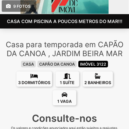
9 FOTOS
CASA COM PISCINA A POUCOS METROS DO MAR!!!
Casa para temporada em CAPÃO
DA CANOA , JARDIM BEIRA MAR
CASA
CAPÃO DA CANOA
IMÓVEL 3122
3 DORMITÓRIOS
1 SUÍTE
2 BANHEIROS
1 VAGA
Consulte-nos
Os valores e condições anunciados aqui estão sujeitos a reajustes.