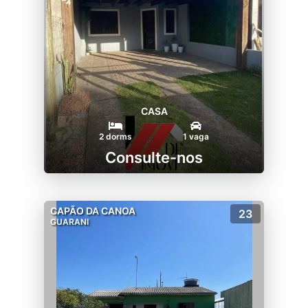
CASA
2 dorms
1 vaga
Consulte-nos
CAPÃO DA CANOA
23
GUARANI