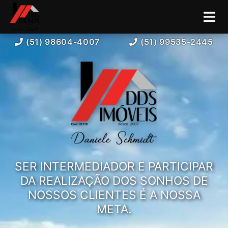
(51) 98604-4007
(51) 99535-2445
SER INTERMEDIADOR E PARTICIPAR
DA REALIZAÇÃO DOS SONHOS DE
NOSSOS CLIENTES É A NOSSA
META.