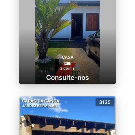
CASA
2 dorms
Consulte-nos
CAPÃO DA CANOA
3125
JARDIM BEIRA MAR