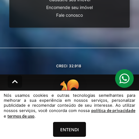
Encomende seu imóvel
Fale conosco
CRECI
32.918
Nós usamos cookies e outras tecnologias semelhantes para
melhorar a sua experiência em nossos serviços, personalizar
© DESENVOLVIDO PELA
AGIL.NET
publicidade e recomendar conteúdo de seu interesse. Ao utilizar
política de privacidade
nossos serviços, você concorda com nossa
Nós usamos cookies e outras tecnologias semelhantes para melhorar a
termos de uso
sua experiência em nossos serviços, personalizar publicidade e
e
.
recomendar conteúdo de seu interesse. Ao utilizar nossos serviços,
você concorda com nossa política de privacidade e termos de uso.
ENTENDI
Política de Privacidade
Termos de uso