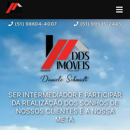
(51) 98604-4007
(51) 99535-2445
SER INTERMEDIADOR E PARTICIPAR
DA REALIZAÇÃO DOS SONHOS DE
NOSSOS CLIENTES É A NOSSA
META.