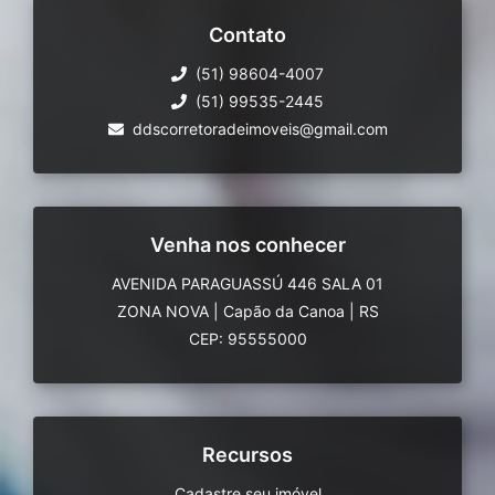
Contato
(51) 98604-4007
(51) 99535-2445
ddscorretoradeimoveis@gmail.com
Venha nos conhecer
AVENIDA PARAGUASSÚ 446 SALA 01
ZONA NOVA
|
Capão da Canoa
|
RS
CEP: 95555000
Recursos
Cadastre seu imóvel