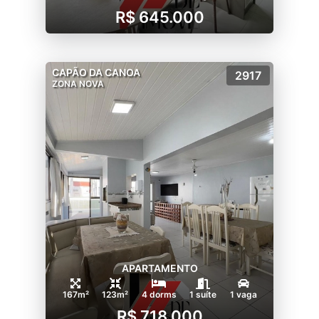
R$ 645.000
CAPÃO DA CANOA
2917
ZONA NOVA
APARTAMENTO
167m²
123m²
4 dorms
1 suíte
1 vaga
R$ 718.000