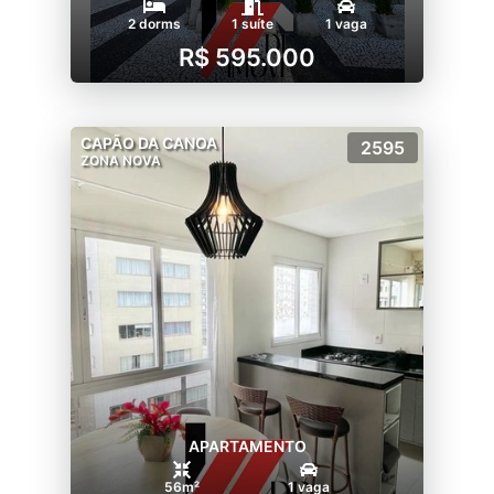
2 dorms
1 suíte
1 vaga
R$ 595.000
CAPÃO DA CANOA
2595
ZONA NOVA
APARTAMENTO
56m²
1 vaga