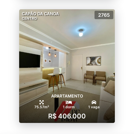
CAPÃO DA CANOA
2765
CENTRO
APARTAMENTO
75.57m²
1 dorm
1 vaga
R$ 406.000