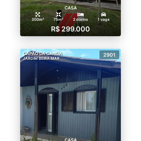
CASA
300m²
75m²
2 dorms
1 vaga
R$ 299.000
CAPÃO DA CANOA
2901
JARDIM BEIRA MAR
CASA