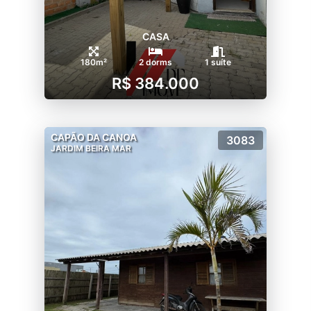
CASA
180m²
2 dorms
1 suíte
R$ 384.000
CAPÃO DA CANOA
3083
JARDIM BEIRA MAR