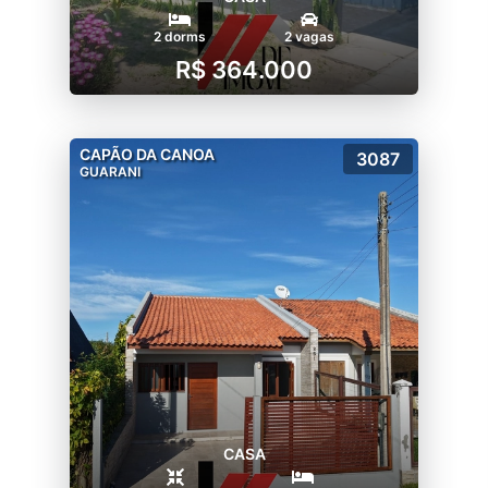
2 dorms
2 vagas
R$ 364.000
CAPÃO DA CANOA
3087
GUARANI
CASA