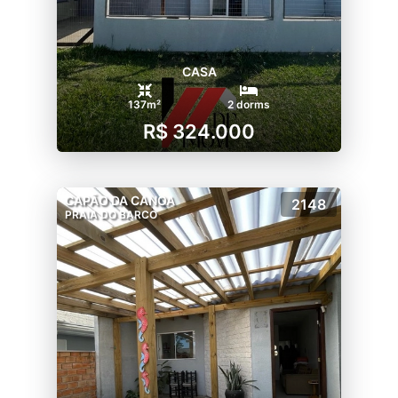
CASA
137m²
2 dorms
R$ 324.000
CAPÃO DA CANOA
2148
PRAIA DO BARCO