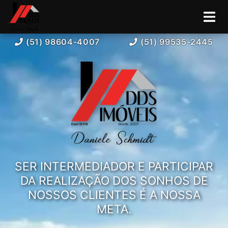
(51) 98604-4007
(51) 99535-2445
SER INTERMEDIADOR E PARTICIPAR
DA REALIZAÇÃO DOS SONHOS DE
NOSSOS CLIENTES É A NOSSA
META.