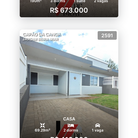
190m²
3 dorms
1 suíte
2 vagas
R$ 673.000
CAPÃO DA CANOA
2591
JARDIM BEIRA MAR
CASA
69.29m²
2 dorms
1 vaga