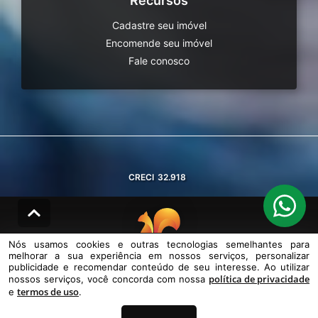
Recursos
Cadastre seu imóvel
Encomende seu imóvel
Fale conosco
CRECI
32.918
Nós usamos cookies e outras tecnologias semelhantes para
melhorar a sua experiência em nossos serviços, personalizar
© DESENVOLVIDO PELA
AGIL.NET
publicidade e recomendar conteúdo de seu interesse. Ao utilizar
política de privacidade
nossos serviços, você concorda com nossa
Nós usamos cookies e outras tecnologias semelhantes para melhorar a
termos de uso
sua experiência em nossos serviços, personalizar publicidade e
e
.
recomendar conteúdo de seu interesse. Ao utilizar nossos serviços,
você concorda com nossa política de privacidade e termos de uso.