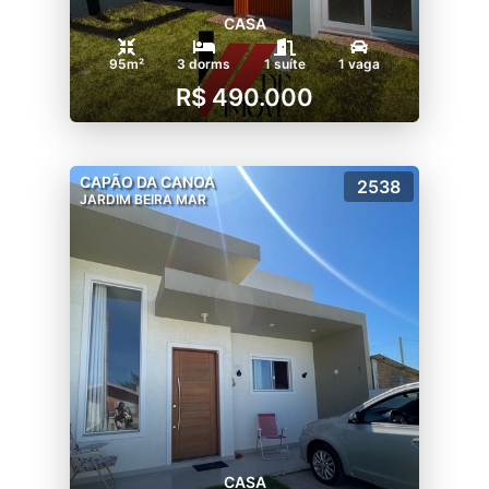
CASA
95m²
3 dorms
1 suíte
1 vaga
R$ 490.000
CAPÃO DA CANOA
2538
JARDIM BEIRA MAR
CASA