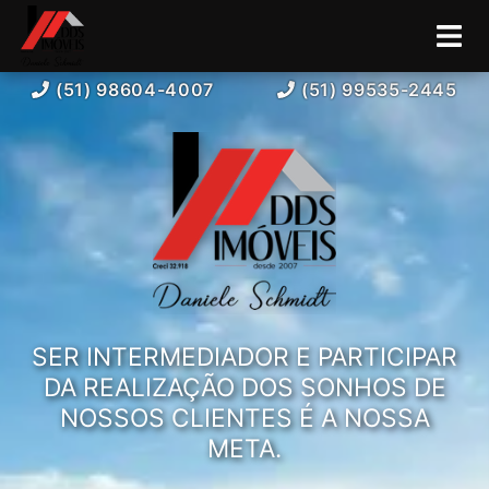
(51) 98604-4007
(51) 99535-2445
SER INTERMEDIADOR E PARTICIPAR
DA REALIZAÇÃO DOS SONHOS DE
NOSSOS CLIENTES É A NOSSA
META.