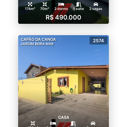
174m²
70m²
2 dorms
1 suíte
2 vagas
R$ 490.000
CAPÃO DA CANOA
2574
JARDIM BEIRA MAR
CASA