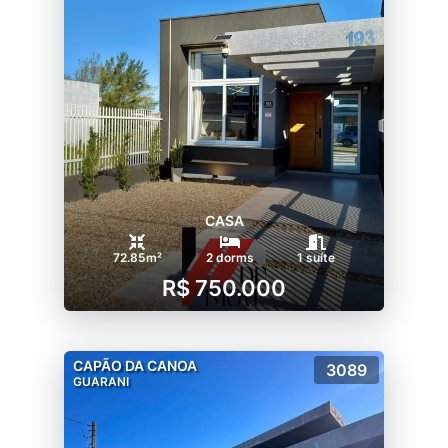
CASA
72.85m²
2 dorms
1 suíte
R$ 750.000
CAPÃO DA CANOA
3089
GUARANI