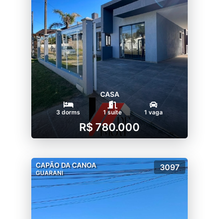
CASA
3 dorms
1 suíte
1 vaga
R$ 780.000
CAPÃO DA CANOA
3097
GUARANI