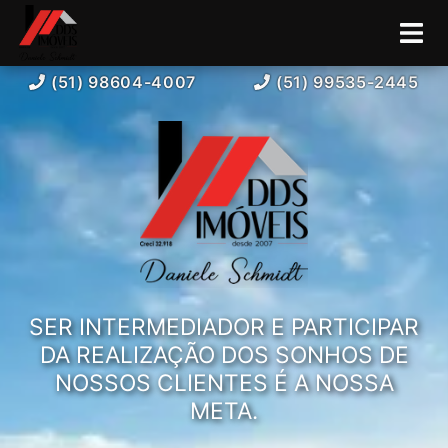
(51) 98604-4007
(51) 99535-2445
SER INTERMEDIADOR E PARTICIPAR
DA REALIZAÇÃO DOS SONHOS DE
NOSSOS CLIENTES É A NOSSA
META.