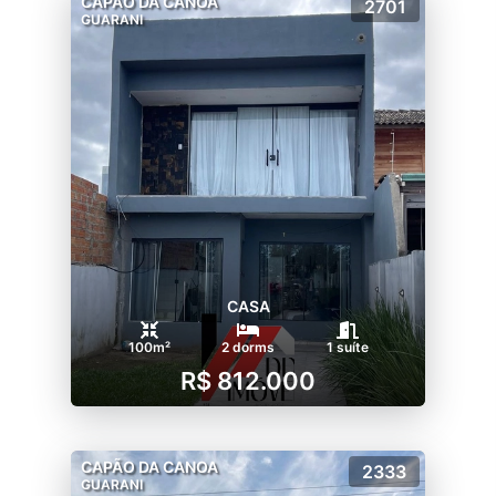
CAPÃO DA CANOA
2701
GUARANI
CASA
100m²
2 dorms
1 suíte
R$ 812.000
CAPÃO DA CANOA
2333
GUARANI