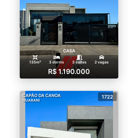
CASA
135m²
3 dorms
3 suítes
2 vagas
R$ 1.190.000
CAPÃO DA CANOA
1722
GUARANI