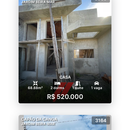
JARDIM BEIRA MAR
CASA
68.88m²
2 dorms
1 suíte
1 vaga
R$ 520.000
CAPÃO DA CANOA
3164
JARDIM BEIRA MAR