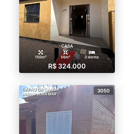
CASA
150m²
56m²
2 dorms
R$ 324.000
CAPÃO DA CANOA
3050
JARDIM BEIRA MAR