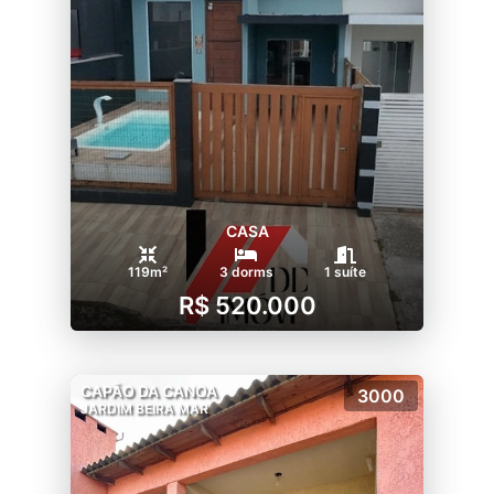
CASA
119m²
3 dorms
1 suíte
R$ 520.000
CAPÃO DA CANOA
3000
JARDIM BEIRA MAR