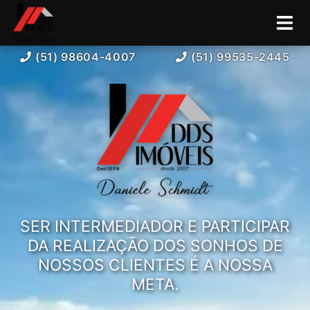
(51) 98604-4007
(51) 99535-2445
SER INTERMEDIADOR E PARTICIPAR
DA REALIZAÇÃO DOS SONHOS DE
NOSSOS CLIENTES É A NOSSA
META.