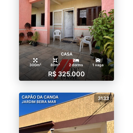
CASA
300m²
80m²
2 dorms
1 vaga
R$ 325.000
CAPÃO DA CANOA
3133
JARDIM BEIRA MAR