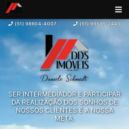
(51) 98604-4007
(51) 99535-2445
SER INTERMEDIADOR E PARTICIPAR
DA REALIZAÇÃO DOS SONHOS DE
NOSSOS CLIENTES É A NOSSA
META.