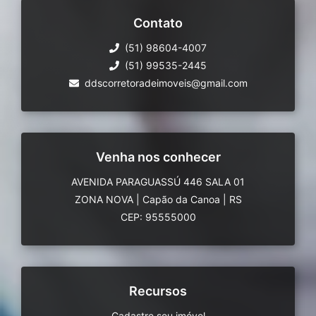
Contato
(51) 98604-4007
(51) 99535-2445
ddscorretoradeimoveis@gmail.com
Venha nos conhecer
AVENIDA PARAGUASSÚ 446 SALA 01
ZONA NOVA
|
Capão da Canoa
|
RS
CEP: 95555000
Recursos
Cadastre seu imóvel