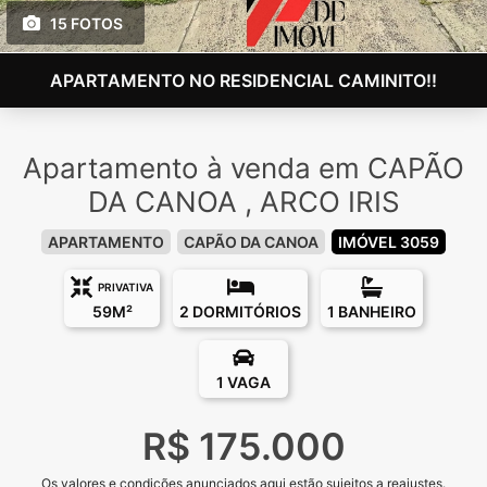
15 FOTOS
APARTAMENTO NO RESIDENCIAL CAMINITO!!
Apartamento à venda em CAPÃO
DA CANOA , ARCO IRIS
APARTAMENTO
CAPÃO DA CANOA
IMÓVEL 3059
PRIVATIVA
59M²
2 DORMITÓRIOS
1 BANHEIRO
1 VAGA
R$ 175.000
Os valores e condições anunciados aqui estão sujeitos a reajustes.