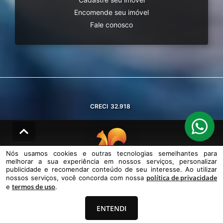
Encomende seu imóvel
Fale conosco
CRECI
32.918
Nós usamos cookies e outras tecnologias semelhantes para
melhorar a sua experiência em nossos serviços, personalizar
© DESENVOLVIDO PELA
AGIL.NET
publicidade e recomendar conteúdo de seu interesse. Ao utilizar
política de privacidade
nossos serviços, você concorda com nossa
Nós usamos cookies e outras tecnologias semelhantes para melhorar a
termos de uso
sua experiência em nossos serviços, personalizar publicidade e
e
.
recomendar conteúdo de seu interesse. Ao utilizar nossos serviços,
você concorda com nossa política de privacidade e termos de uso.
ENTENDI
Política de Privacidade
Termos de uso