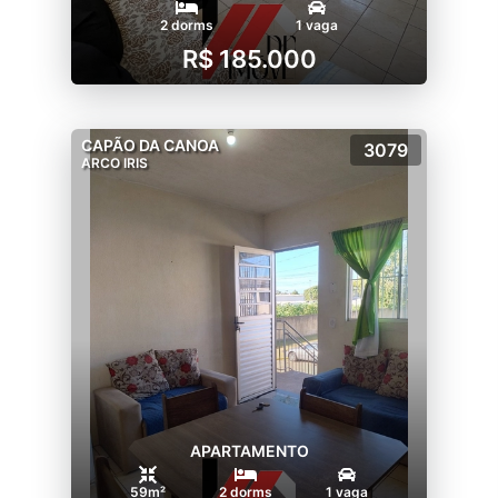
2 dorms
1 vaga
R$ 185.000
CAPÃO DA CANOA
3079
ARCO IRIS
APARTAMENTO
59m²
2 dorms
1 vaga