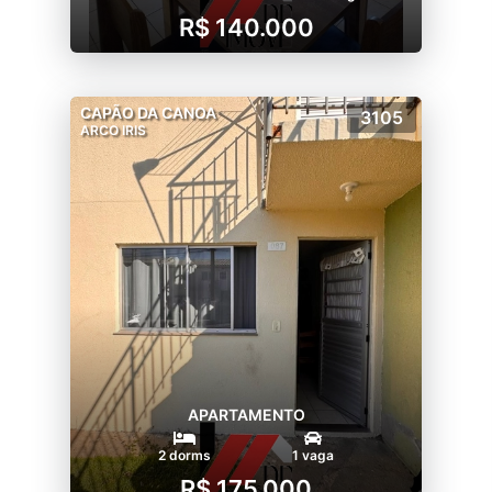
R$ 140.000
CAPÃO DA CANOA
3105
ARCO IRIS
APARTAMENTO
2 dorms
1 vaga
R$ 175.000