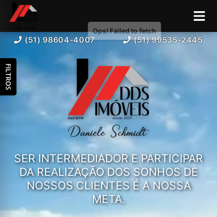
(51) 98604-4007
(51) 99535-2445
FILTROS
SER INTERMEDIADOR E PARTICIPAR
DA REALIZAÇÃO DOS SONHOS DE
NOSSOS CLIENTES É A NOSSA
META.