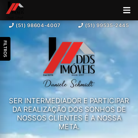
(51) 98604-4007
(51) 99535-2445
FILTROS
SER INTERMEDIADOR E PARTICIPAR
DA REALIZAÇÃO DOS SONHOS DE
NOSSOS CLIENTES É A NOSSA
META.