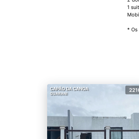
1 sui
Mobi
CAPÃO DA CANOA
221
GUARANI