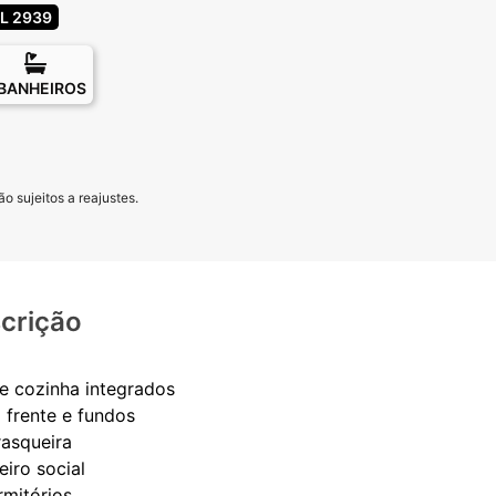
L 2939
 BANHEIROS
o sujeitos a reajustes.
crição
 e cozinha integrados
o frente e fundos
rasqueira
eiro social
rmitórios