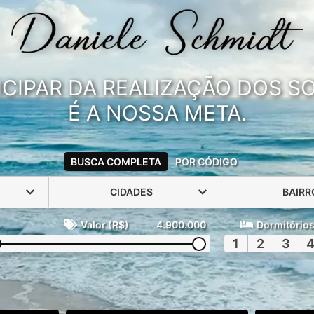
ICIPAR DA REALIZAÇÃO DOS 
É A NOSSA META.
BUSCA COMPLETA
POR CÓDIGO
CIDADES
BAIRR
Valor (R$)
4.900.000
Dormitório
1
2
3