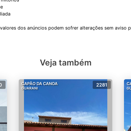
te
liada
Veja também
CAPÃO DA CANOA
C
0
2281
GUARANI
G