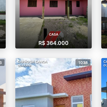
CASA
R$ 364.000
CAPÃO DA CANOA
C
3
1038
GUARANI
G