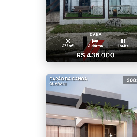
CASA
275m²
3 dorms
1 suíte
R$ 436.000
CAPÃO DA CANOA
208
GUARANI