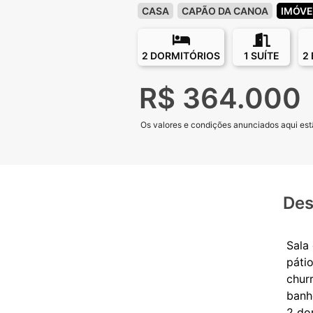
CASA
CAPÃO DA CANOA
IMÓVE
2 DORMITÓRIOS
1 SUÍTE
2
R$ 364.000
Os valores e condições anunciados aqui estã
Des
Sala
páti
chur
banh
2 do