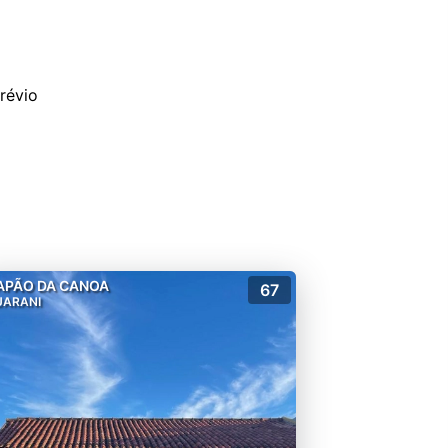
APÃO DA CANOA
67
UARANI