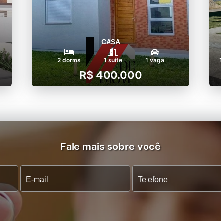
CASA
2 dorms
1 suíte
1 vaga
R$ 400.000
Fale mais sobre você