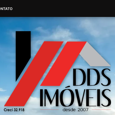
(51) 98604-4007
(51) 99535-2445
ONTATO