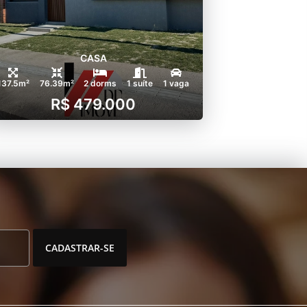
CASA
137.5m²
76.39m²
2 dorms
1 suíte
1 vaga
R$ 479.000
CADASTRAR-SE