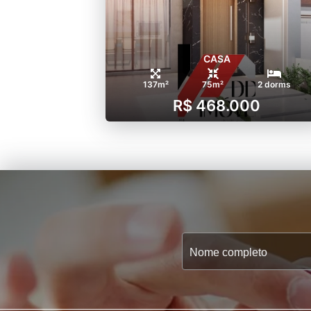
CASA
137m²
75m²
2 dorms
R$ 468.000