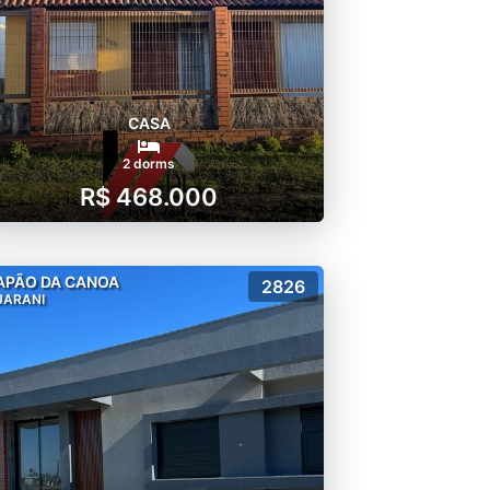
CASA
2 dorms
R$ 468.000
APÃO DA CANOA
2826
UARANI