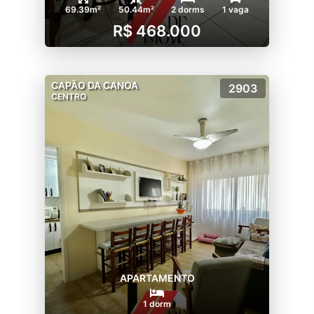
69.39m²
50.44m²
2 dorms
1 vaga
R$ 468.000
CAPÃO DA CANOA
2903
CENTRO
APARTAMENTO
1 dorm