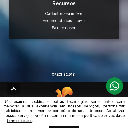
Recursos
Cadastre seu imóvel
Encomende seu imóvel
Fale conosco
CRECI
32.918
Nós usamos cookies e outras tecnologias semelhantes para
melhorar a sua experiência em nossos serviços, personalizar
© DESENVOLVIDO PELA
AGIL.NET
publicidade e recomendar conteúdo de seu interesse. Ao utilizar
política de privacidade
nossos serviços, você concorda com nossa
Nós usamos cookies e outras tecnologias semelhantes para melhorar a
termos de uso
sua experiência em nossos serviços, personalizar publicidade e
e
.
recomendar conteúdo de seu interesse. Ao utilizar nossos serviços,