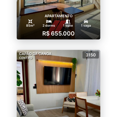
APARTAMENTO
85m²
2 dorms
1 suíte
1 vaga
R$ 655.000
CAPÃO DA CANOA
3150
CENTRO