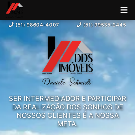
(51) 98604-4007
(51) 99535-2445
SER INTERMEDIADOR E PARTICIPAR
DA REALIZAÇÃO DOS SONHOS DE
NOSSOS CLIENTES É A NOSSA
META.