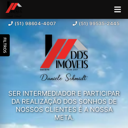
(51) 98604-4007
(51) 99535-2445
FILTROS
SER INTERMEDIADOR E PARTICIPAR
DA REALIZAÇÃO DOS SONHOS DE
NOSSOS CLIENTES É A NOSSA
META.