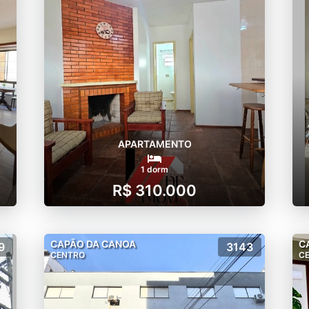
APARTAMENTO
1 dorm
R$ 310.000
CAPÃO DA CANOA
C
9
3143
CENTRO
C