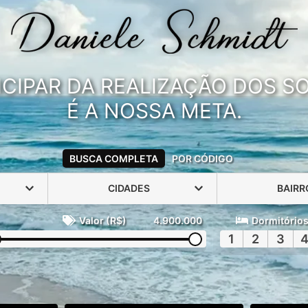
ICIPAR DA REALIZAÇÃO DOS 
É A NOSSA META.
BUSCA COMPLETA
POR CÓDIGO
CIDADES
BAIRR
Valor (R$)
4.900.000
Dormitório
1
2
3