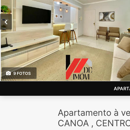
9 FOTOS
APART
Apartamento à v
CANOA , CENTR