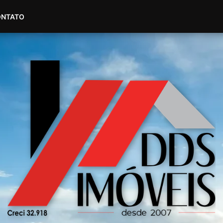
(51) 98604-4007
(51) 99535-2445
ONTATO