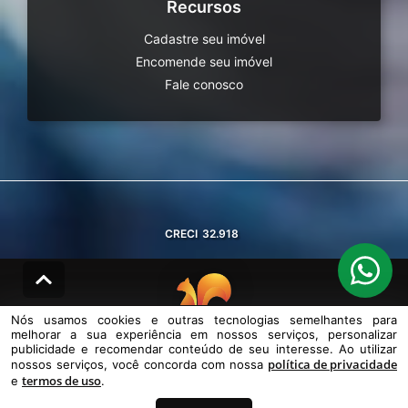
Recursos
Cadastre seu imóvel
Encomende seu imóvel
Fale conosco
CRECI
32.918
Nós usamos cookies e outras tecnologias semelhantes para
melhorar a sua experiência em nossos serviços, personalizar
© DESENVOLVIDO PELA
AGIL.NET
publicidade e recomendar conteúdo de seu interesse. Ao utilizar
política de privacidade
nossos serviços, você concorda com nossa
Nós usamos cookies e outras tecnologias semelhantes para melhorar a
termos de uso
sua experiência em nossos serviços, personalizar publicidade e
e
.
recomendar conteúdo de seu interesse. Ao utilizar nossos serviços,
você concorda com nossa política de privacidade e termos de uso.