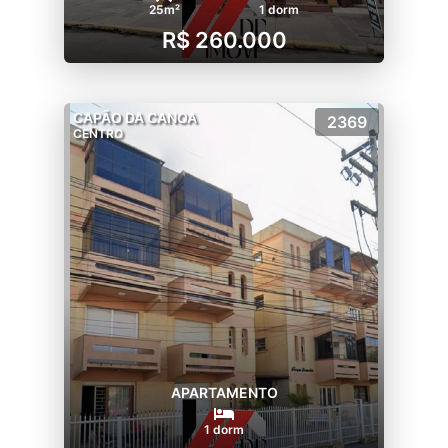
25m²
1 dorm
R$ 260.000
CAPÃO DA CANOA
2369
CENTRO
APARTAMENTO
1 dorm