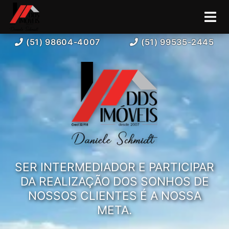
(51) 98604-4007
(51) 99535-2445
SER INTERMEDIADOR E PARTICIPAR
DA REALIZAÇÃO DOS SONHOS DE
NOSSOS CLIENTES É A NOSSA
META.