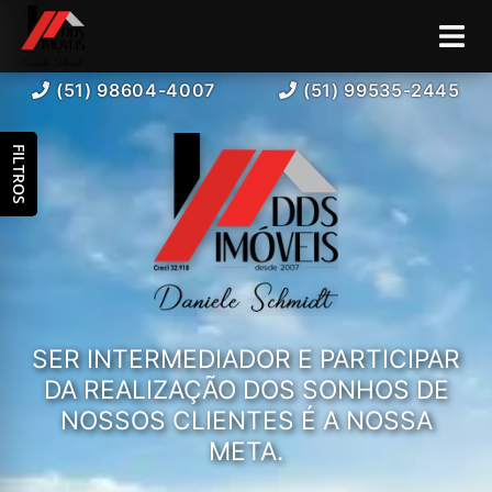
(51) 98604-4007
(51) 99535-2445
FILTROS
SER INTERMEDIADOR E PARTICIPAR
DA REALIZAÇÃO DOS SONHOS DE
NOSSOS CLIENTES É A NOSSA
META.