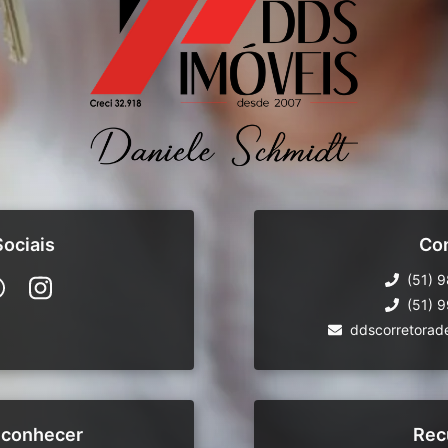
ociais
Co
(51) 
(51) 
ddscorretorad
 conhecer
Rec