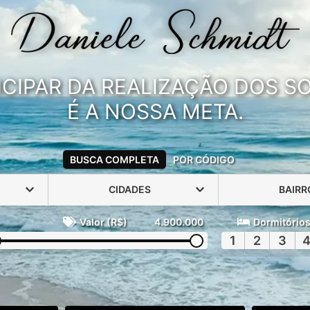
ICIPAR DA REALIZAÇÃO DOS 
É A NOSSA META.
BUSCA COMPLETA
POR CÓDIGO
CIDADES
BAIRR
Valor (R$)
4.900.000
Dormitório
1
2
3