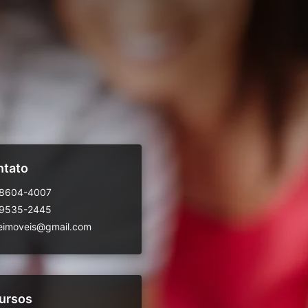
ntato
98604-4007
99535-2445
eimoveis@gmail.com
ursos