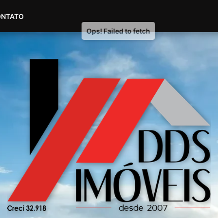
(51) 98604-4007
(51) 99535-2445
ONTATO