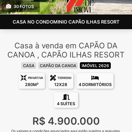
30 FOTOS
CASA NO CONDOMINIO CAPÃO ILHAS RESORT
Casa à venda em CAPÃO DA
CANOA , CAPÃO ILHAS RESORT
CASA
CAPÃO DA CANOA
IMÓVEL 2626
PRIVATIVA
TERRENO
280M²
12X28
4 DORMITÓRIOS
4 SUÍTES
R$ 4.900.000
Os valores e condições anunciados aqui estão sujeitos a reajustes.