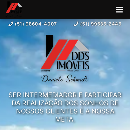
(51) 98604-4007
(51) 99535-2445
SER INTERMEDIADOR E PARTICIPAR
DA REALIZAÇÃO DOS SONHOS DE
NOSSOS CLIENTES É A NOSSA
META.