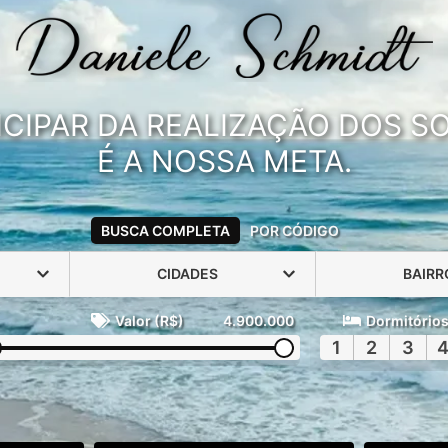
ICIPAR DA REALIZAÇÃO DOS 
É A NOSSA META.
BUSCA COMPLETA
POR CÓDIGO
CIDADES
BAIRR
Valor (R$)
4.900.000
Dormitório
1
2
3