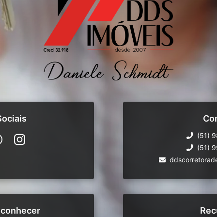
ociais
Co
(51) 
(51) 
ddscorretorad
 conhecer
Rec