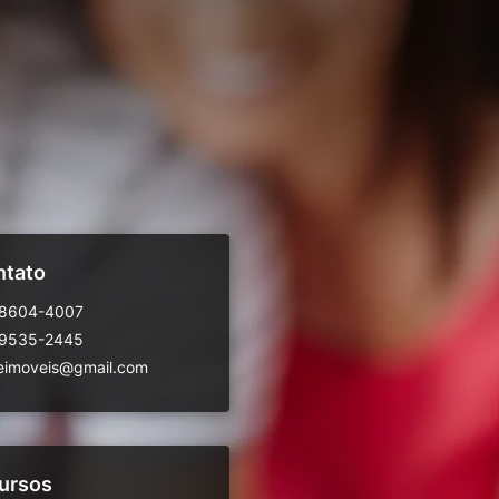
ntato
98604-4007
99535-2445
eimoveis@gmail.com
ursos