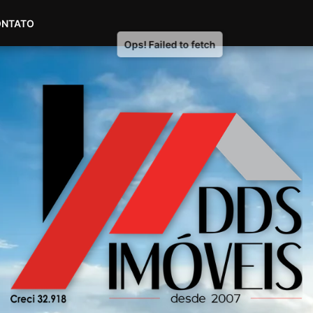
(51) 98604-4007
(51) 99535-2445
ONTATO