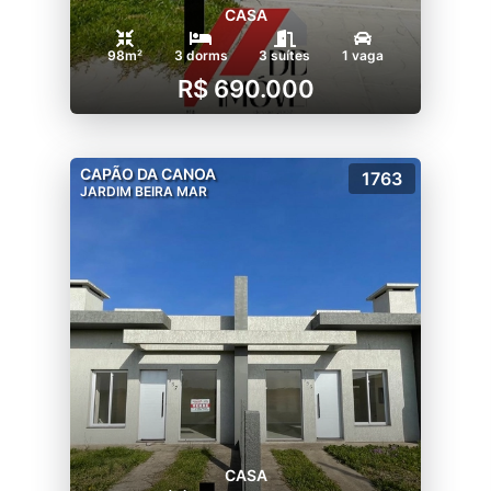
CASA
98m²
3 dorms
3 suítes
1 vaga
R$ 690.000
CAPÃO DA CANOA
1763
JARDIM BEIRA MAR
CASA