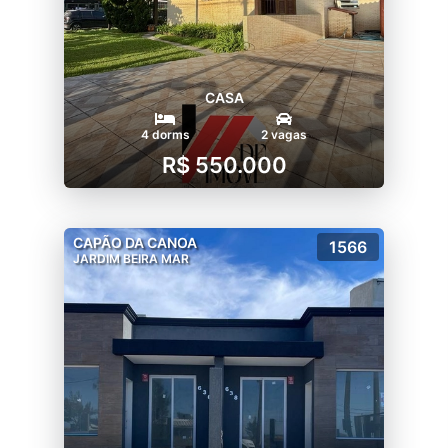
CASA
4 dorms
2 vagas
R$ 550.000
CAPÃO DA CANOA
1566
JARDIM BEIRA MAR