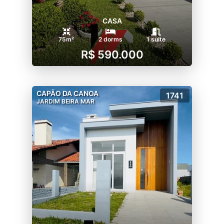
CASA
75m²
2 dorms
1 suíte
R$ 590.000
CAPÃO DA CANOA
1741
JARDIM BEIRA MAR