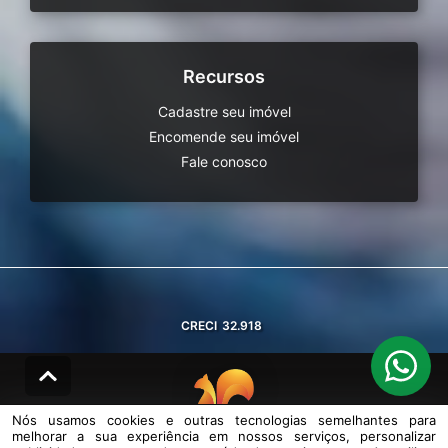
Recursos
Cadastre seu imóvel
Encomende seu imóvel
Fale conosco
CRECI
32.918
Nós usamos cookies e outras tecnologias semelhantes para
melhorar a sua experiência em nossos serviços, personalizar
© DESENVOLVIDO PELA
AGIL.NET