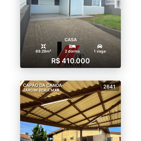
CASA
69.29m²
2 dorms
1 vaga
R$ 410.000
CAPÃO DA CANOA
2641
JARDIM BEIRA MAR