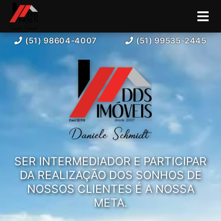
(51) 98604-4007
(51) 99535-2445
SER INTERMEDIADOR E PARTICIPAR
DA REALIZAÇÃO DOS SONHOS DE
NOSSOS CLIENTES É A NOSSA
META.