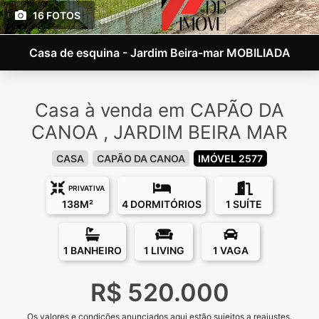
16 FOTOS
Casa de esquina - Jardim Beira-mar MOBILIADA
Casa à venda em CAPÃO DA
CANOA , JARDIM BEIRA MAR
CASA
CAPÃO DA CANOA
IMÓVEL 2577
PRIVATIVA
138M²
4 DORMITÓRIOS
1 SUÍTE
1 BANHEIRO
1 LIVING
1 VAGA
R$ 520.000
Os valores e condições anunciados aqui estão sujeitos a reajustes.