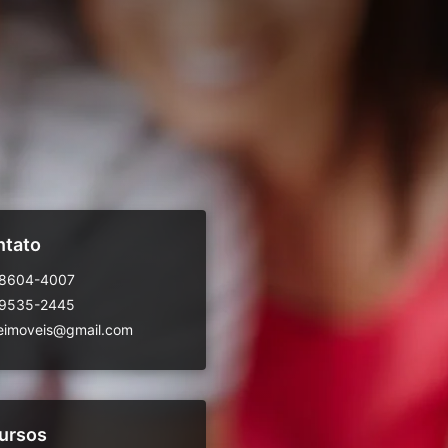
ntato
98604-4007
99535-2445
eimoveis@gmail.com
ursos