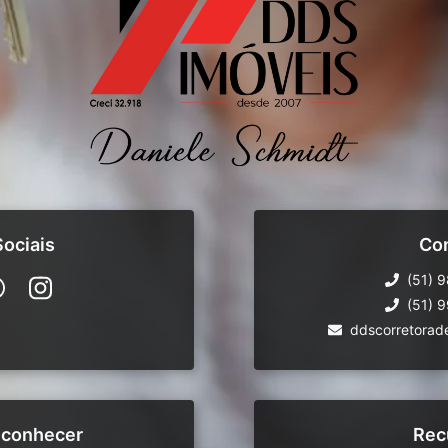
ociais
Co
(51) 
(51) 
ddscorretorad
 conhecer
Rec