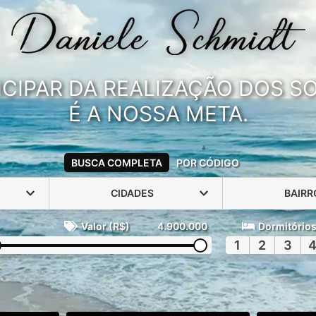
ICIPAR DA REALIZAÇÃO DOS 
É A NOSSA META.
BUSCA COMPLETA
POR CÓDIGO
CIDADES
BAIRR
Valor (R$)
4.900.000
Dormitório
1
2
3