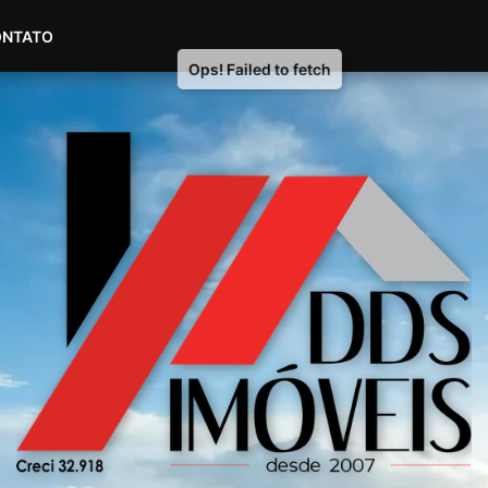
(51) 98604-4007
(51) 99535-2445
ONTATO