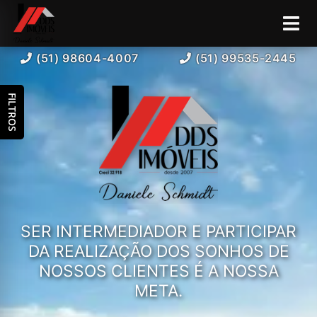
(51) 98604-4007
(51) 99535-2445
FILTROS
SER INTERMEDIADOR E PARTICIPAR
DA REALIZAÇÃO DOS SONHOS DE
NOSSOS CLIENTES É A NOSSA
META.