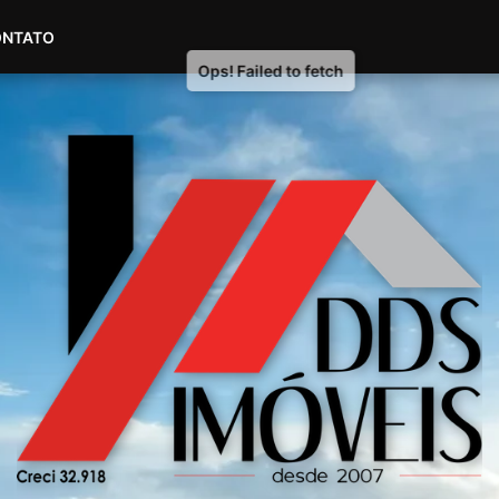
(51) 98604-4007
(51) 99535-2445
ONTATO