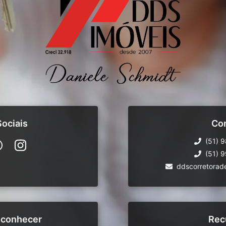
ociais
Co
(51) 
(51) 
ddscorretorad
 conhecer
Rec