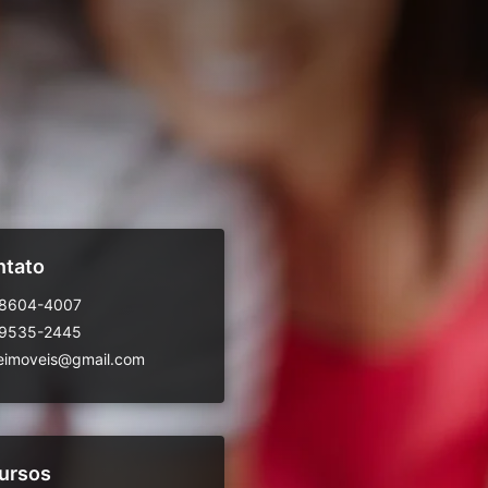
ntato
98604-4007
99535-2445
eimoveis@gmail.com
ursos