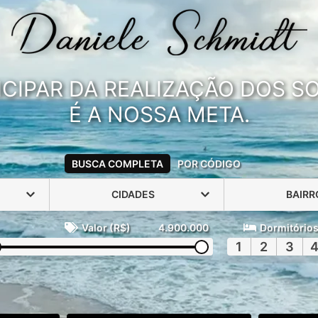
ICIPAR DA REALIZAÇÃO DOS 
É A NOSSA META.
BUSCA COMPLETA
POR CÓDIGO
CIDADES
BAIRR
Valor (R$)
4.900.000
Dormitório
1
2
3