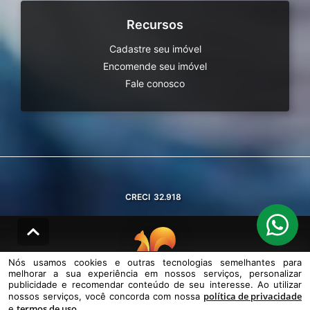
Recursos
Cadastre seu imóvel
Encomende seu imóvel
Fale conosco
CRECI
32.918
Nós usamos cookies e outras tecnologias semelhantes para
melhorar a sua experiência em nossos serviços, personalizar
© DESENVOLVIDO PELA
AGIL.NET
publicidade e recomendar conteúdo de seu interesse. Ao utilizar
política de privacidade
nossos serviços, você concorda com nossa
Nós usamos cookies e outras tecnologias semelhantes para melhorar a
termos de uso
sua experiência em nossos serviços, personalizar publicidade e
e
.