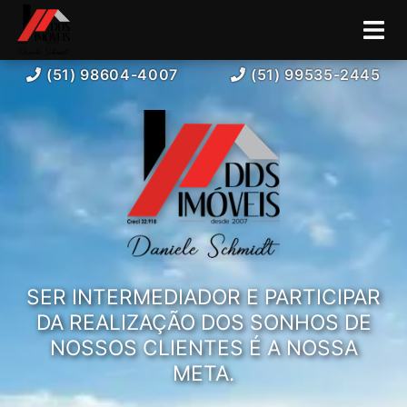
(51) 98604-4007
(51) 99535-2445
SER INTERMEDIADOR E PARTICIPAR
DA REALIZAÇÃO DOS SONHOS DE
NOSSOS CLIENTES É A NOSSA
META.