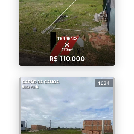
TERRENO
170m²
R$ 110.000
CAPÃO DA CANOA
1624
Bela Park