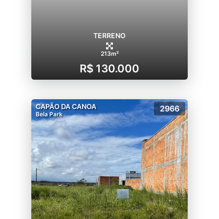
TERRENO
213m²
R$ 130.000
CAPÃO DA CANOA
2966
Bela Park