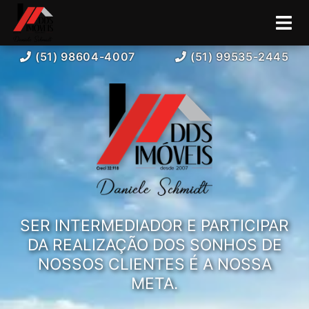
(51) 98604-4007
(51) 99535-2445
SER INTERMEDIADOR E PARTICIPAR
DA REALIZAÇÃO DOS SONHOS DE
NOSSOS CLIENTES É A NOSSA
META.