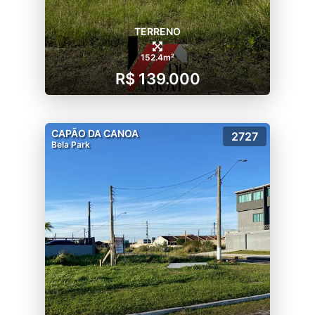
TERRENO
152.4m²
R$ 139.000
CAPÃO DA CANOA
2727
Bela Park