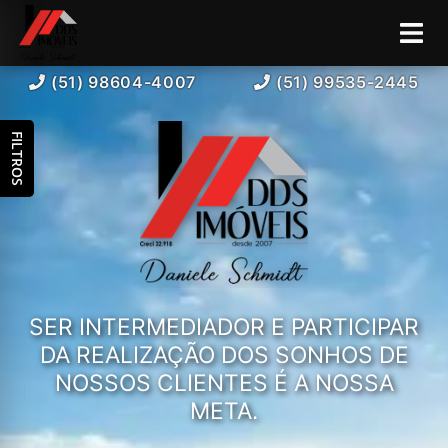
(51) 98604-4007
(51) 99535-2445
FILTROS
SER INTERMEDIADOR E PARTICIPAR
DA REALIZAÇÃO DOS SONHOS DE
NOSSOS CLIENTES É A NOSSA
META.