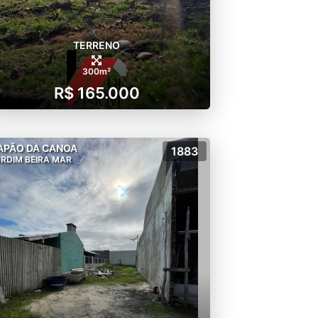
TERRENO
300m²
R$ 165.000
APÃO DA CANOA
1883
RDIM BEIRA MAR