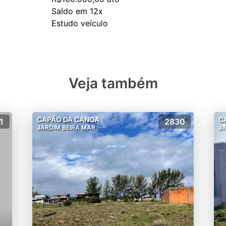
Saldo em 12x
Veja também
CAPÃO DA CANOA
C
1
2830
JARDIM BEIRA MAR
JA