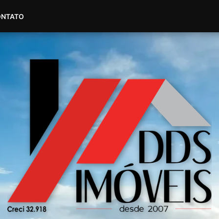
(51) 98604-4007
(51) 99535-2445
ONTATO