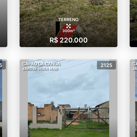
TERRENO
300m²
R$ 220.000
CAPÃO DA CANOA
C
5
2125
JARDIM BEIRA MAR
JA