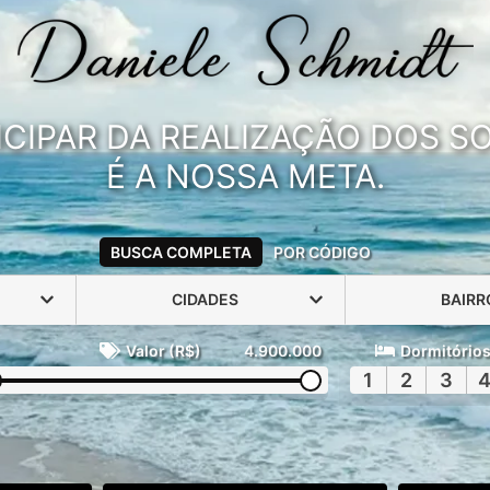
ICIPAR DA REALIZAÇÃO DOS 
É A NOSSA META.
BUSCA COMPLETA
POR CÓDIGO
CIDADES
BAIRR
Valor (R$)
4.900.000
Dormitório
1
2
3