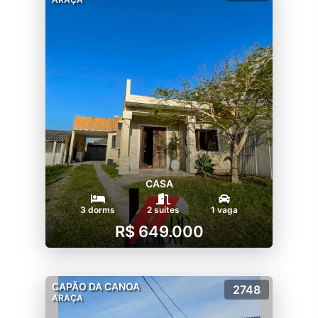
CASA
3 dorms
2 suítes
1 vaga
R$ 649.000
CAPÃO DA CANOA
2748
ARAÇA