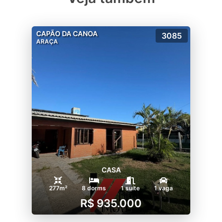
CAPÃO DA CANOA
3085
ARAÇA
CASA
277m²
8 dorms
1 suíte
1 vaga
R$ 935.000