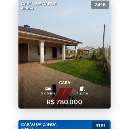
CAPÃO DA CANOA
2416
ARAÇA
CASA
3 dorms
1 suíte
R$ 780.000
CAPÃO DA CANOA
3161
ARAÇA