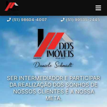
(51) 98604-4007
(51) 99535-2445
SER INTERMEDIADOR E PARTICIPAR
DA REALIZAÇÃO DOS SONHOS DE
NOSSOS CLIENTES É A NOSSA
META.