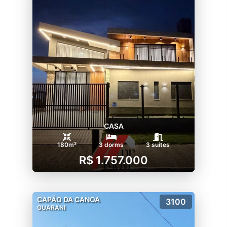
CASA
180m²
3 dorms
3 suítes
R$ 1.757.000
CAPÃO DA CANOA
3100
GUARANI