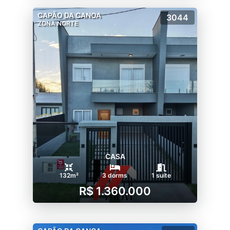
CAPÃO DA CANOA
3044
ZONA NORTE
CASA
132m²
3 dorms
1 suíte
R$ 1.360.000