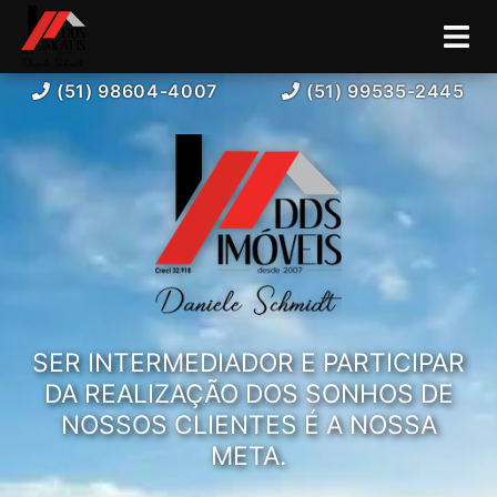
(51) 98604-4007
(51) 99535-2445
SER INTERMEDIADOR E PARTICIPAR
DA REALIZAÇÃO DOS SONHOS DE
NOSSOS CLIENTES É A NOSSA
META.