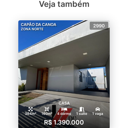
Veja também
CAPÃO DA CANOA
2990
ZONA NORTE
CASA
364m²
160m²
4 dorms
1 suíte
1 vaga
R$ 1.390.000