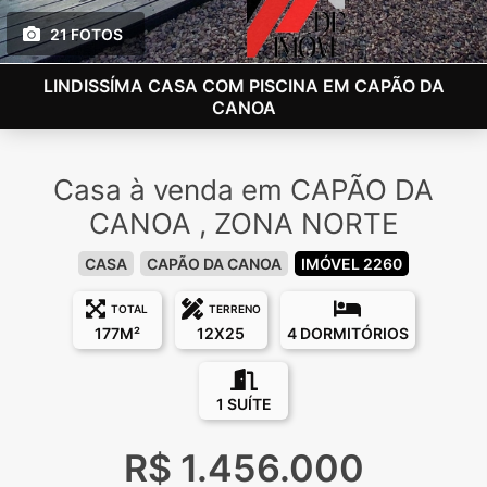
21 FOTOS
LINDISSÍMA CASA COM PISCINA EM CAPÃO DA
CANOA
Casa à venda em CAPÃO DA
CANOA , ZONA NORTE
CASA
CAPÃO DA CANOA
IMÓVEL 2260
TOTAL
TERRENO
177M²
12X25
4 DORMITÓRIOS
1 SUÍTE
R$ 1.456.000