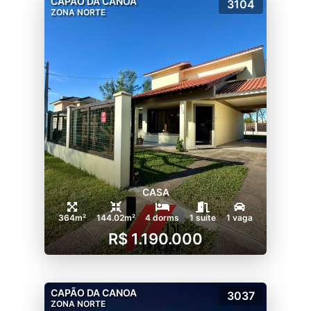
CAPÃO DA CANOA
3104
ZONA NORTE
CASA
364m²
144.02m²
4 dorms
1 suíte
1 vaga
R$ 1.190.000
CAPÃO DA CANOA
3037
ZONA NORTE