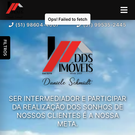
(51) 98604-4007
(51) 99535-2445
FILTROS
SER INTERMEDIADOR E PARTICIPAR
DA REALIZAÇÃO DOS SONHOS DE
NOSSOS CLIENTES É A NOSSA
META.