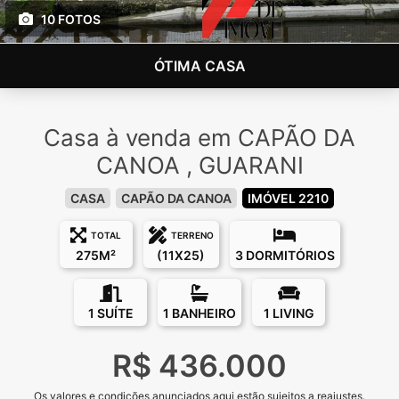
10 FOTOS
ÓTIMA CASA
Casa à venda em CAPÃO DA
CANOA , GUARANI
CASA
CAPÃO DA CANOA
IMÓVEL 2210
TOTAL
TERRENO
275M²
(11X25)
3 DORMITÓRIOS
1 SUÍTE
1 BANHEIRO
1 LIVING
R$ 436.000
Os valores e condições anunciados aqui estão sujeitos a reajustes.