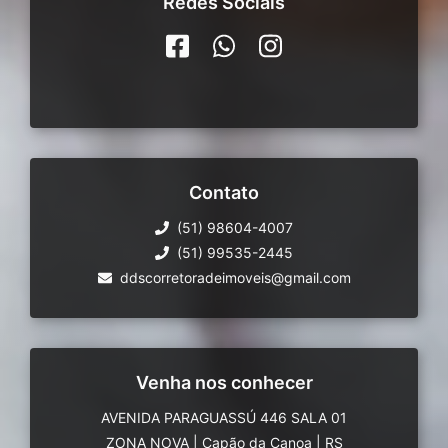
Redes Sociais
Contato
(51) 98604-4007
(51) 99535-2445
ddscorretoradeimoveis@gmail.com
Venha nos conhecer
AVENIDA PARAGUASSÚ 446 SALA 01
ZONA NOVA
|
Capão da Canoa
|
RS