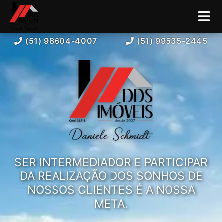
(51) 98604-4007
(51) 99535-2445
SER INTERMEDIADOR E PARTICIPAR
DA REALIZAÇÃO DOS SONHOS DE
NOSSOS CLIENTES É A NOSSA
META.