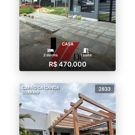
CASA
2 dorms
1 suíte
R$ 470.000
CAPÃO DA CANOA
2833
GUARANI