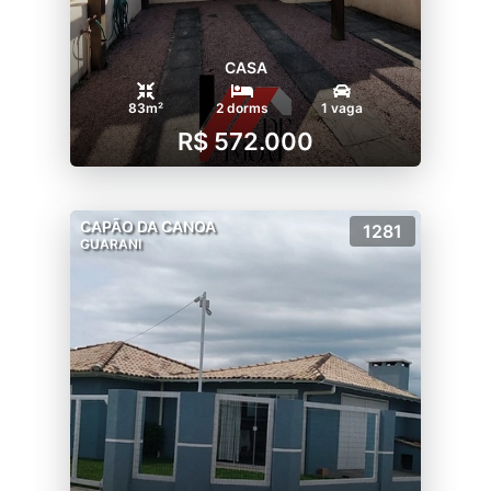
CASA
83m²
2 dorms
1 vaga
R$ 572.000
CAPÃO DA CANOA
1281
GUARANI