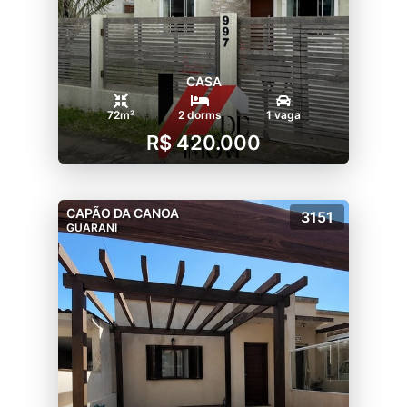
CASA
72m²
2 dorms
1 vaga
R$ 420.000
CAPÃO DA CANOA
3151
GUARANI