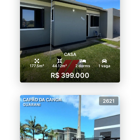
CASA
177.5m²
44.12m²
2 dorms
1 vaga
R$ 399.000
CAPÃO DA CANOA
2621
GUARANI