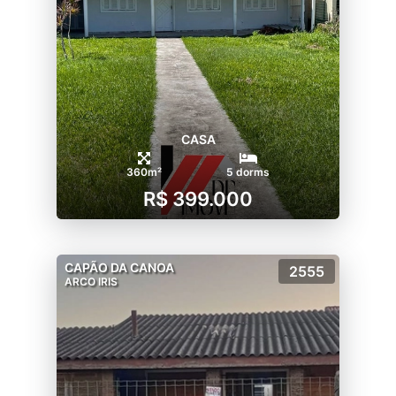
CASA
360m²
5 dorms
R$ 399.000
CAPÃO DA CANOA
2555
ARCO IRIS