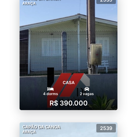
ARAÇA
CASA
4 dorms
2 vagas
R$ 390.000
CAPÃO DA CANOA
2539
ARAÇA