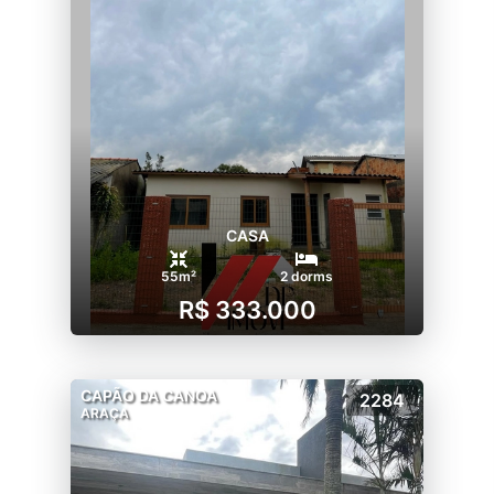
CASA
55m²
2 dorms
R$ 333.000
CAPÃO DA CANOA
2284
ARAÇA