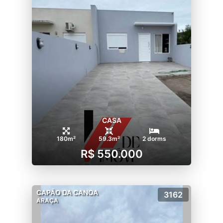
CASA
180m²
59.3m²
2 dorms
R$ 550.000
CAPÃO DA CANOA
3162
ARAÇA