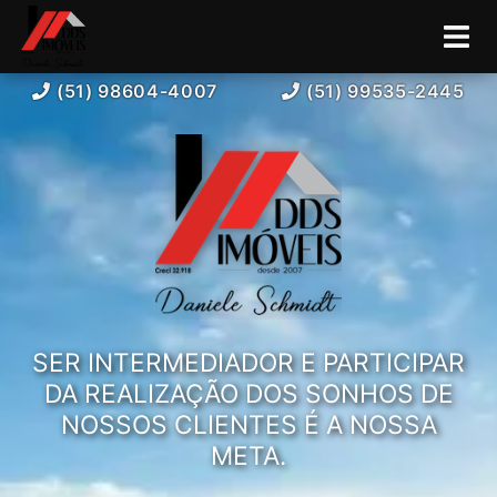
(51) 98604-4007
(51) 99535-2445
SER INTERMEDIADOR E PARTICIPAR
DA REALIZAÇÃO DOS SONHOS DE
NOSSOS CLIENTES É A NOSSA
META.