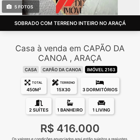
5 FOTOS
SOBRADO COM TERRENO INTEIRO NO ARAÇÁ
Casa à venda em CAPÃO DA
CANOA , ARAÇA
CASA
CAPÃO DA CANOA
IMÓVEL 2163
TOTAL
TERRENO
450M²
15X30
3 DORMITÓRIOS
2 SUÍTES
1 BANHEIRO
1 LIVING
R$ 416.000
Os valores e condições anunciados aqui estão sujeitos a reajustes.