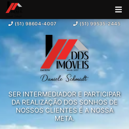
(51) 98604-4007
(51) 99535-2445
SER INTERMEDIADOR E PARTICIPAR
DA REALIZAÇÃO DOS SONHOS DE
NOSSOS CLIENTES É A NOSSA
META.