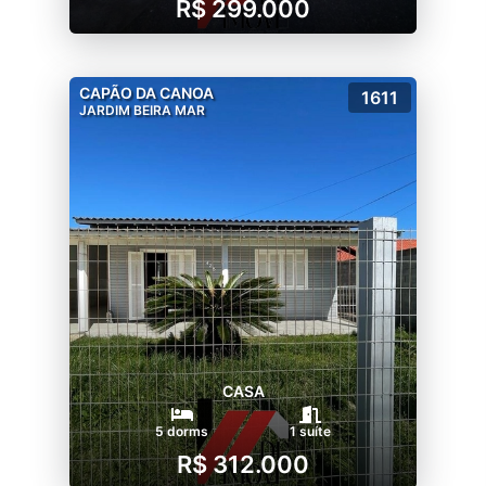
R$ 299.000
CAPÃO DA CANOA
1611
JARDIM BEIRA MAR
CASA
5 dorms
1 suíte
R$ 312.000