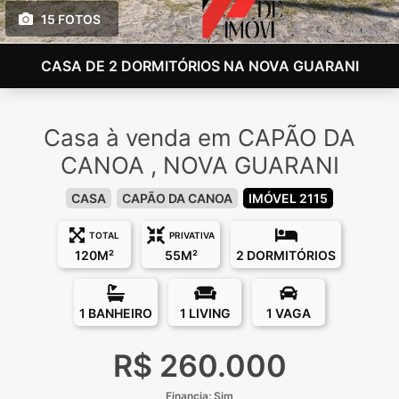
15 FOTOS
CASA DE 2 DORMITÓRIOS NA NOVA GUARANI
Casa à venda em CAPÃO DA
CANOA , NOVA GUARANI
CASA
CAPÃO DA CANOA
IMÓVEL 2115
TOTAL
PRIVATIVA
120M²
55M²
2 DORMITÓRIOS
1 BANHEIRO
1 LIVING
1 VAGA
R$ 260.000
Financia: Sim