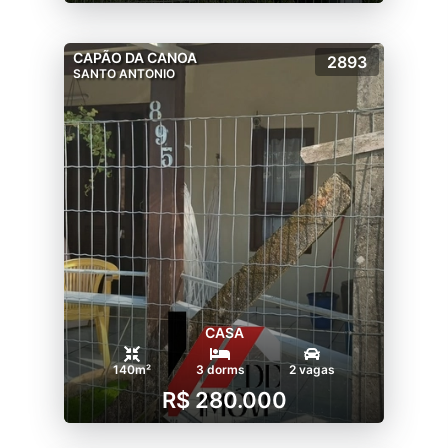
CAPÃO DA CANOA
2893
SANTO ANTONIO
CASA
140m²
3 dorms
2 vagas
R$ 280.000