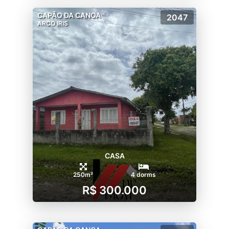
CAPÃO DA CANOA
2047
ARCO IRIS
CASA
250m²
4 dorms
R$ 300.000