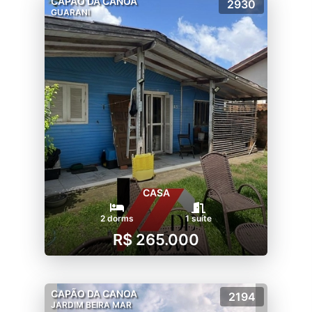
CAPÃO DA CANOA
2930
GUARANI
CASA
2 dorms
1 suíte
R$ 265.000
CAPÃO DA CANOA
2194
JARDIM BEIRA MAR