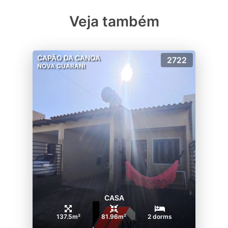
Veja também
CAPÃO DA CANOA
2722
NOVA GUARANI
CASA
137.5m²
81.96m²
2 dorms