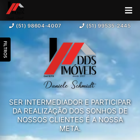
(51) 98604-4007
(51) 99535-2445
FILTROS
SER INTERMEDIADOR E PARTICIPAR
DA REALIZAÇÃO DOS SONHOS DE
NOSSOS CLIENTES É A NOSSA
META.