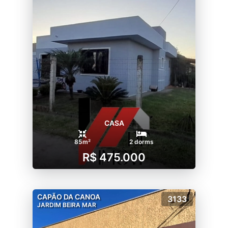
CASA
85m²
2 dorms
R$ 475.000
CAPÃO DA CANOA
3133
JARDIM BEIRA MAR