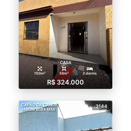
CASA
150m²
56m²
2 dorms
R$ 324.000
CAPÃO DA CANOA
3144
JARDIM BEIRA MAR