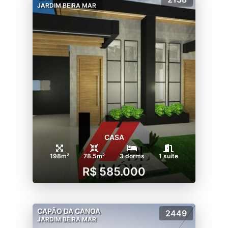
JARDIM BEIRA MAR
CASA
198m²
78.5m²
3 dorms
1 suíte
R$ 585.000
CAPÃO DA CANOA
2449
JARDIM BEIRA MAR