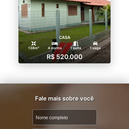
CASA
138m²
4 dorms
1 suíte
1 vaga
R$ 520.000
Fale mais sobre você