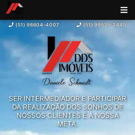
(51) 98604-4007
(51) 99535-2445
SER INTERMEDIADOR E PARTICIPAR
DA REALIZAÇÃO DOS SONHOS DE
NOSSOS CLIENTES É A NOSSA
META.