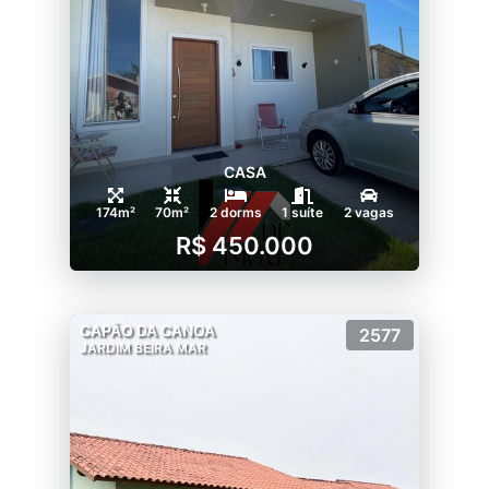
CASA
174m²
70m²
2 dorms
1 suíte
2 vagas
R$ 450.000
CAPÃO DA CANOA
2577
JARDIM BEIRA MAR