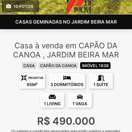
10 FOTOS
CASAS GEMINADAS NO JARDIM BEIRA MAR
Casa à venda em CAPÃO DA
CANOA , JARDIM BEIRA MAR
CASA
CAPÃO DA CANOA
IMÓVEL 1938
PRIVATIVA
95M²
3 DORMITÓRIOS
1 SUÍTE
1 LIVING
1 VAGA
R$ 490.000
Os valores e condições anunciados aqui estão sujeitos a reajustes.