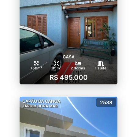
CASA
150m²
95m²
2 dorms
1 suíte
R$ 495.000
CAPÃO DA CANOA
2538
JARDIM BEIRA MAR