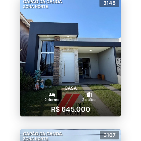
CAPÃO DA CANOA
3148
ZONA NORTE
CASA
2 dorms
2 suítes
R$ 645.000
CAPÃO DA CANOA
3107
ZONA NORTE