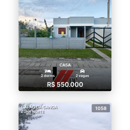
CASA
2 dorms
2 vagas
R$ 550.000
CAPÃO DA CANOA
1058
ZONA NORTE