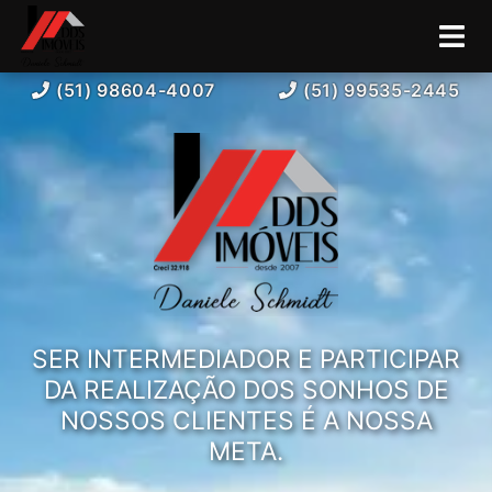
(51) 98604-4007
(51) 99535-2445
SER INTERMEDIADOR E PARTICIPAR
DA REALIZAÇÃO DOS SONHOS DE
NOSSOS CLIENTES É A NOSSA
META.