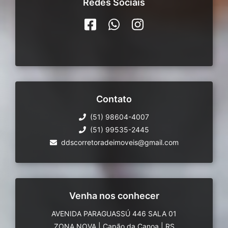
Redes Sociais
Contato
(51) 98604-4007
(51) 99535-2445
ddscorretoradeimoveis@gmail.com
Venha nos conhecer
AVENIDA PARAGUASSÚ 446 SALA 01
ZONA NOVA
|
Capão da Canoa
|
RS