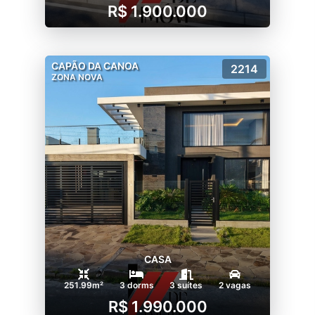
R$ 1.900.000
CAPÃO DA CANOA
2214
ZONA NOVA
CASA
251.99m²
3 dorms
3 suítes
2 vagas
R$ 1.990.000