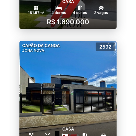
CASA
181.57m²
4 dorms
4 suítes
2 vagas
R$ 1.690.000
CAPÃO DA CANOA
2592
ZONA NOVA
CASA