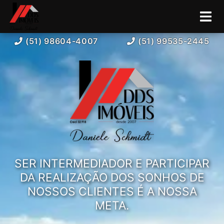
(51) 98604-4007
(51) 99535-2445
SER INTERMEDIADOR E PARTICIPAR
DA REALIZAÇÃO DOS SONHOS DE
NOSSOS CLIENTES É A NOSSA
META.