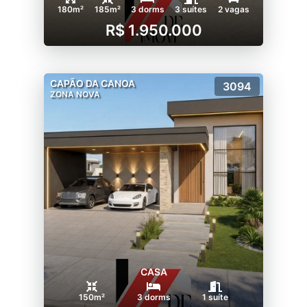
180m²
185m²
3 dorms
3 suítes
2 vagas
R$ 1.950.000
CAPÃO DA CANOA
3094
ZONA NOVA
CASA
150m²
3 dorms
1 suíte