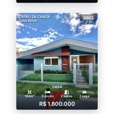
CAPÃO DA CANOA
2663
ZONA NOVA
CASA
164m²
3 dorms
2 suítes
1 vaga
R$ 1.800.000