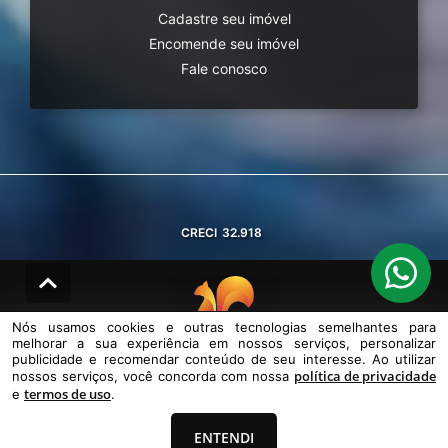
Cadastre seu imóvel
Encomende seu imóvel
Fale conosco
CRECI
32.918
Nós usamos cookies e outras tecnologias semelhantes para
melhorar a sua experiência em nossos serviços, personalizar
© DESENVOLVIDO PELA
AGIL.NET
publicidade e recomendar conteúdo de seu interesse. Ao utilizar
política de privacidade
nossos serviços, você concorda com nossa
Nós usamos cookies e outras tecnologias semelhantes para melhorar a
termos de uso
sua experiência em nossos serviços, personalizar publicidade e
e
.
recomendar conteúdo de seu interesse. Ao utilizar nossos serviços,
você concorda com nossa política de privacidade e termos de uso.
ENTENDI